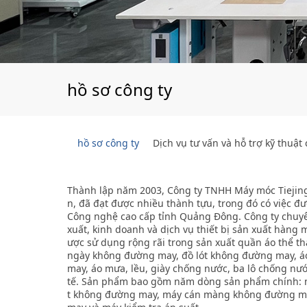
hồ sơ công ty
hồ sơ công ty
Dịch vụ tư vấn và hỗ trợ kỹ thuậ
Thành lập năm 2003, Công t
y TNHH Máy móc Tiejing
n, đã đạt được nhiều thành tựu, trong đó có việc 
Công nghệ cao cấp tỉnh Quảng Đông. Công ty chuyên
xuất, kinh doanh và dịch vụ thiết bị sản xuất hàng 
ược sử dụng rộng rãi trong sản xuất quần áo thể th
ngày không đường may, đồ lót không đường may, á
may, áo mưa, lều, giày chống nước, ba lô chống nướ
tế. Sản phẩm bao gồm năm dòng sản phẩm chính: m
t không đường may, máy cán màng không đường m